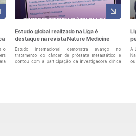
Liga e HNNa promovem workshop sobre
Li
pesquisa clínica e recrutamento
es
in
 no
A Liga Contra o Câncer, em parceria com o Hospital
A 
o e
Naval de Natal (HNNa), realizou na sexta-feira, 10 de
es
ica
outubro, o Workshop de Pesquisa Clínica e
pu
ure
Recrutamento, uma iniciativa voltada a estimular a
On
cas
cultura da pesquisa clínica, fortalecer a cooperação
(A
ico
científica entre as instituições e promover a
Am
u a
qualificação contínua de profissionais de saúde. O
Po
e …
evento …
Continued
Pr
Int