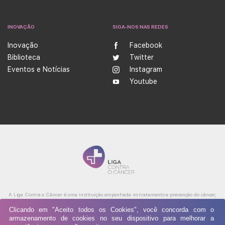
INOVAÇÃO
SIGA-NOS NAS REDES
Inovação
Facebook
Biblioteca
Twitter
Eventos e Notícias
Instagram
Youtube
A Liga Contra o Câncer é uma instituição empenhada no tratamento e prevenção do câncer,
além de ser referência na produção de conhecimento, ensino e formação profissional na área
Clicando em "Aceito todos os Cookies", você concorda com o
da oncologia. Atualmente possui cinco unidades integradas, nas cidades de Natal e Caicó
armazenamento de cookies no seu dispositivo para melhorar a
(Rio Grande do Norte), oferecendo assistência médica, diagnóstico e tratamento