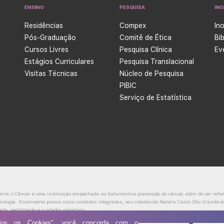
ENSINO
PESQUISA
IN
Residências
Compex
In
Pós-Graduação
Comitê de Ética
Bi
Cursos Livres
Pesquisa Clínica
Ev
Estágios Curriculares
Pesquisa Translacional
Visitas Técnicas
Núcleo de Pesquisa
PIBIC
Serviço de Estatística
ntra o Câncer é uma instituição empenhada no tratamento e prevenção do câncer, além de ser refer
ncologia. Atualmente possui cinco unidades integradas, nas cidades de Natal e Caicó (Rio Grande d
ado, reabilitação e cuidados paliativos.
odos os Cookies", você concorda com o