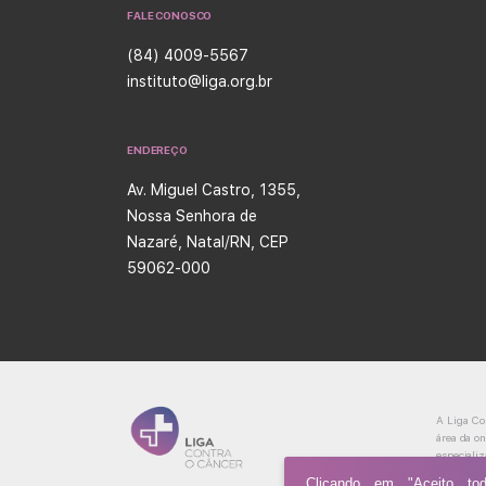
FALE CONOSCO
(84) 4009-5567
instituto@liga.org.br
ENDEREÇO
Av. Miguel Castro, 1355,
Nossa Senhora de
Nazaré, Natal/RN, CEP
59062-000
A Liga Co
área da o
especializ
Clicando em "Aceito t