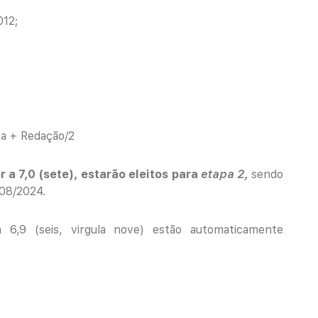
012;
va + Redação/2
 a 7,0 (sete), estarão eleitos para
etapa 2,
sendo
/08/2024.
a 6,9 (seis, virgula nove) estão automaticamente