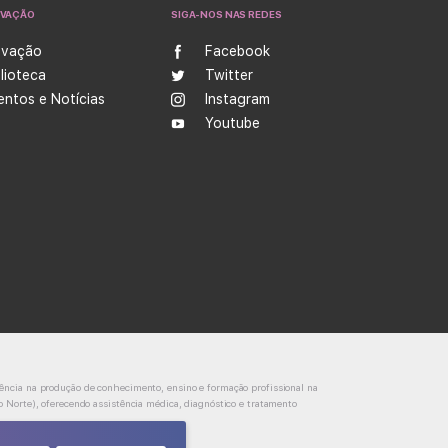
OVAÇÃO
SIGA-NOS NAS REDES
ovação
Facebook
blioteca
Twitter
entos e Notícias
Instagram
Youtube
ência na produção de conhecimento, ensino e formação profissional na
o Norte), oferecendo assistência médica, diagnóstico e tratamento