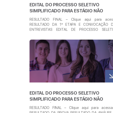
EDITAL DO PROCESSO SELETIVO
SIMPLIFICADO PARA ESTÁGIO NÃO
OBRIGATÓRIO – REMUNERADO –
RESULTADO FINAL – Clique aqui para aces
PESQUISA CLÍNICA E INSTITUCIONAL
RESULTADO DA 1ª ETAPA E CONVOCAÇÃO 
ENTREVISTAS EDITAL DE PROCESSO SELET
SIMPLIFICADO PARA PREENCHIMENTO DE VAGAS
ESTÁGIO NÃO OBRIGATÓRIO REMUNERADO – CLI
Veja mais
AQUI PARA ACESSAR SOBRE A VAGA O Proce
Seletivo Simplificado para Estágio será realizado p
próprio Instituto do Ensino, Pesquisa e Inovação
Liga …
Continued
EDITAL DO PROCESSO SELETIVO
SIMPLIFICADO PARA ESTÁGIO NÃO
OBRIGATÓRIO – REMUNERADO
RESULTADO FINAL – Clique aqui para aces
RESULTADO DA PROVA RESULTADO DA ANÁLISE