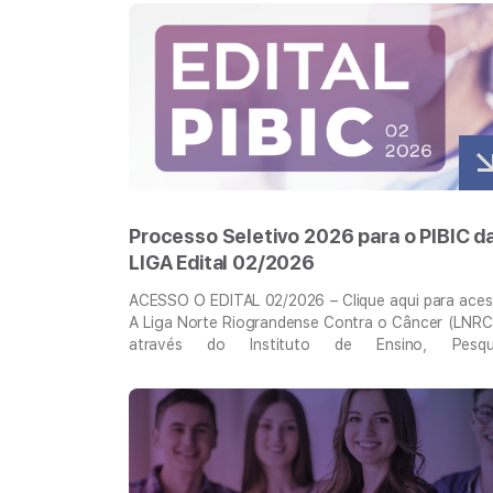
Veja mais
Processo Seletivo 2026 para o PIBIC d
LIGA Edital 02/2026
ACESSO O EDITAL 02/2026 – Clique aqui para aces
A Liga Norte Riograndense Contra o Câncer (LNRC
através do Instituto de Ensino, Pesqu
e PIBIC_2026_Edital_Natal Inovação (IEPI), to
público o presente edital e convida o corpo disce
Veja mais
das Instituições de Ensino Superior (IES) convenia
(UnP, UFRN, UNIFACEX, UNI-RN) a participar
seleção para atuar como voluntário …
Continued