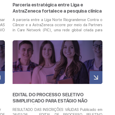
Parceria estratégica entre Liga e
AstraZeneca fortalece a pesquisa clínica
no RN
sar
A parceria entre a Liga Norte Riograndense Contra o
DAS
Câncer e a AstraZeneca ocorre por meio da Partners
IVO
in Care Network (PiC), uma rede global criada para
 EM
fortalecer relações científicas e operacionais com
QUE
centros de excelência em pesquisa clínica. A Liga,
Veja mais
sso
como membro fundador da PiC, integra um modelo de
elo
colaboração a longo prazo, com …
Continued
 da
EDITAL DO PROCESSO SELETIVO
SIMPLIFICADO PARA ESTÁGIO NÃO
OBRIGATÓRIO – REMUNERADO –
sar
RESULTADO DAS INSCRIÇÕES VÁLIDAS Publicado em
PESQUISA INSTITUCIONAL
 DE
26/01/26 EDITAL DE PROCESSO SELETIVO