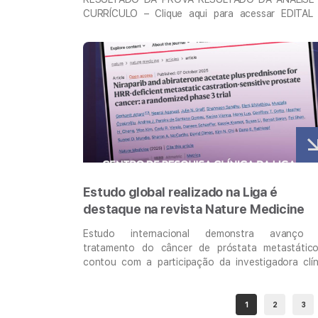
CURRÍCULO – Clique aqui para acessar EDITAL
PROCESSO SELETIVO SIMPLIFICADO PA
PREENCHIMENTO DE VAGAS EM ESTÁGIO 
Veja mais
OBRIGATÓRIO REMUNERADO – CLIQUE AQUI P
ACESSAR SOBRE A VAGA O Processo Selet
Simplificado para Estágio será realizado pelo próp
Instituto do …
Continued
Estudo global realizado na Liga é
destaque na revista Nature Medicine
Estudo internacional demonstra avanço
tratamento do câncer de próstata metastátic
contou com a participação da investigadora clín
Dra. Andrea Juliana, da Liga Contra o Câncer. A Nat
Medicine, uma das mais renomadas revistas científi
do mundo, publicou os resultados do estudo clín
1
2
3