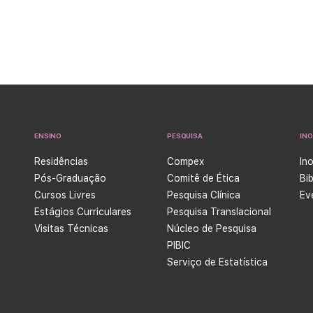
u a
qualificação contínua de profissionais de saúde. O
e …
evento …
Continued
ENSINO
PESQUISA
IN
Residências
Compex
In
Pós-Graduação
Comitê de Ética
Bi
Cursos Livres
Pesquisa Clínica
Ev
Estágios Curriculares
Pesquisa Translacional
Visitas Técnicas
Núcleo de Pesquisa
PIBIC
Serviço de Estatística