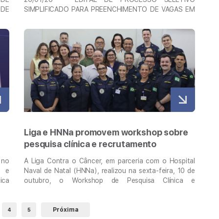
 DE
SIMPLIFICADO PARA PREENCHIMENTO DE VAGAS EM
RA
ESTÁGIO NÃO OBRIGATÓRIO REMUNERADO – CLIQUE
NÃO
AQUI PARA ACESSAR SOBRE A VAGA O Processo
Veja mais
ARA
Seletivo Simplificado para Estágio será realizado pelo
ivo
próprio Instituto do Ensino, Pesquisa e Inovação da
rio
Liga contra o Câncer, através de sua Gerência …
Continued
Liga e HNNa promovem workshop sobre
pesquisa clínica e recrutamento
 no
A Liga Contra o Câncer, em parceria com o Hospital
o e
Naval de Natal (HNNa), realizou na sexta-feira, 10 de
ica
outubro, o Workshop de Pesquisa Clínica e
ure
Recrutamento, uma iniciativa voltada a estimular a
cas
cultura da pesquisa clínica, fortalecer a cooperação
ico
científica entre as instituições e promover a
Próxima
4
5