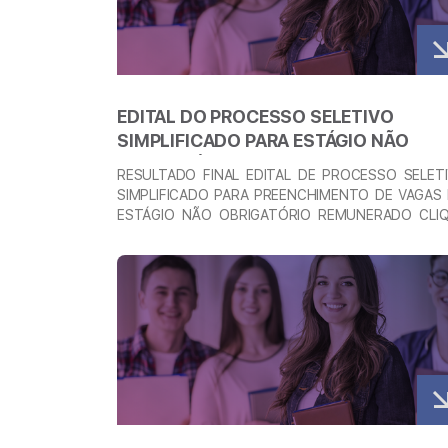
EDITAL DO PROCESSO SELETIVO
SIMPLIFICADO PARA ESTÁGIO NÃO
OBRIGATÓRIO – REMUNERADO –
RESULTADO FINAL EDITAL DE PROCESSO SELET
PESQUISA CLÍNICA
SIMPLIFICADO PARA PREENCHIMENTO DE VAGAS
ESTÁGIO NÃO OBRIGATÓRIO REMUNERADO CLI
AQUI PARA ACESSAR GABARITO OFICIAL APROVA
1º ETAPA SOBRE A VAGA O Processo Selet
Veja mais
Simplificado para Estágio será realizado pelo próp
Instituto do Ensino, Pesquisa e Inovação da L
contra o Câncer, através de sua Gerência de Pesqu
…
Continued