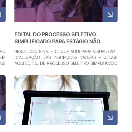
EDITAL DO PROCESSO SELETIVO
SIMPLIFICADO PARA ESTÁGIO NÃO
OBRIGATÓRIO – REMUNERADO –
IVO
RESULTADO FINAL – CLIQUE AQUI PARA VISUALIZAR
PESQUISA INSTITUCIONAL
 EM
DIVULGAÇÃO DAS INSCRIÇÕES VALIDAS – CLIQUE
QUE
AQUI EDITAL DE PROCESSO SELETIVO SIMPLIFICADO
DOS
PARA PREENCHIMENTO DE VAGAS EM ESTÁGIO NÃO
ivo
OBRIGATÓRIO REMUNERADO CLIQUE AQUI PARA
Veja mais
rio
ACESSAR SOBRE A VAGA O Processo Seletivo
iga
Simplificado para Estágio será realizado pelo próprio
isa
Instituto do Ensino, Pesquisa e Inovação da Liga
contra …
Continued