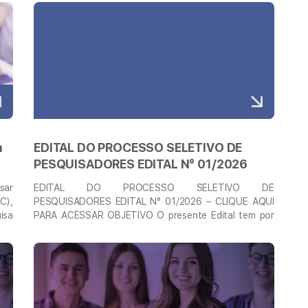
Veja mais
a
EDITAL DO PROCESSO SELETIVO DE
PESQUISADORES EDITAL N° 01/2026
sar
EDITAL DO PROCESSO SELETIVO DE
C),
PESQUISADORES EDITAL N° 01/2026 – CLIQUE AQUI
isa
PARA ACESSAR OBJETIVO O presente Edital tem por
rna
objetivo regular o processo de escolha de
nte
Pesquisador(a) Bolsista para compor o Programa
Veja mais
das
Institucional de Pesquisa Científica da Liga Contra o
 da
Câncer. O(A) candidato(a) selecionado(a) atuará nas
pesquisas relacionadas ao combate do câncer. SOBRE
A …
Continued