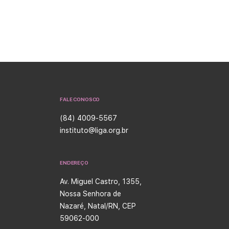
internacional AMPLITUDE, que investigo
combinação do inibidor de PARP niraparib
Continued
FALE CONOSCO
(84) 4009-5567
instituto@liga.org.br
ENDEREÇO
Av. Miguel Castro, 1355,
Nossa Senhora de
Nazaré, Natal/RN, CEP
59062-000