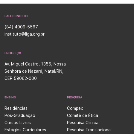
Cancer From …
Continued
exata dessas lesões
permanece incerta; no …
Continued
FALE CONOSCO
(84) 4009-5567
instituto@liga.org.br
ENDEREÇO
Av. Miguel Castro, 1355, Nossa
Senhora de Nazaré, Natal/RN,
CEP 59062-000
ENSINO
PESQUISA
Residências
Compex
Pós-Graduação
Comitê de Ética
Cursos Livres
Pesquisa Clínica
Estágios Curriculares
Pesquisa Translacional