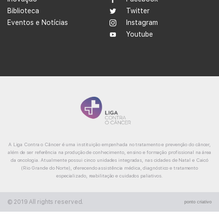
Biblioteca
Twitter
Eventos e Notícias
Instagram
Youtube
A Liga Contra o Câncer é uma instituição empenhada no tratamento e prevenção do câncer,
além de ser referência na produção de conhecimento, ensino e formação profissional na área
da oncologia. Atualmente possui cinco unidades integradas, nas cidades de Natal e Caicó
(Rio Grande do Norte), oferecendo assistência médica, diagnóstico e tratamento
especializado, reabilitação e cuidados paliativos.
© 2019 All rights reserved.
ponto criativo