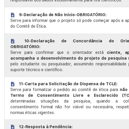
responsável dos dados exclusivamente para fins científicos.
9-Declaração de Não Início-OBRIGATÓRIO:
Serve para informar que o projeto só pode começar após a a
do Comitê de Ética.
10-Declaração de Concordância do Orien
OBRIGATÓRIO:
Serve para confirmar que o orientador está
ciente, a
acompanha o desenvolvimento do projeto de pesquisa
r
pelo estudante ou pesquisador, assumindo responsabilidade 
suporte técnico e científico.
11-Carta para Solicitação de Dispensa de TCLE:
Serve para formalizar o pedido ao comitê de ética para
não 
Termo de Consentimento Livre e Esclarecido (TC
determinadas situações da pesquisa, quando a co
consentimento formal não for viável ou necessária, respei
normas éticas vigentes.
12-Resposta à Pendência: