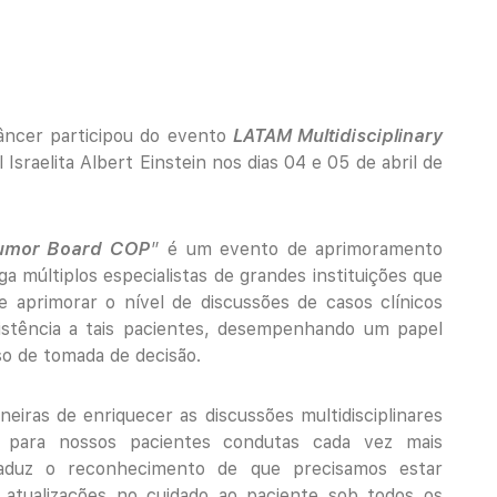
âncer participou do evento
LATAM Multidisciplinary
Israelita Albert Einstein nos dias 04 e 05 de abril de
Tumor Board COP
” é um evento de aprimoramento
a múltiplos especialistas de grandes instituições que
e aprimorar o nível de discussões de casos clínicos
istência a tais pacientes, desempenhando um papel
o de tomada de decisão.
iras de enriquecer as discussões multidisciplinares
 para nossos pacientes condutas cada vez mais
traduz o reconhecimento de que precisamos estar
e atualizações no cuidado ao paciente sob todos os