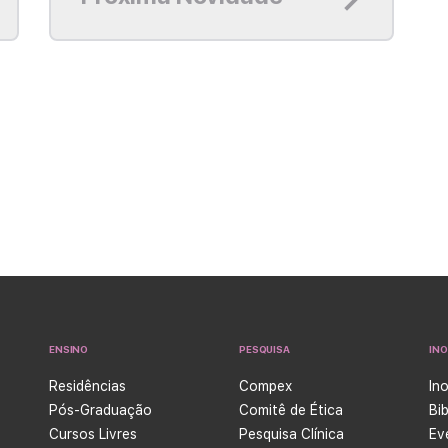
ENSINO
PESQUISA
IN
Residências
Compex
In
Pós-Graduação
Comitê de Ética
Bi
Cursos Livres
Pesquisa Clínica
Ev