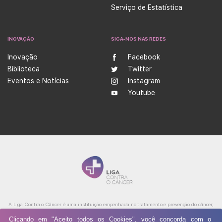
Serviço de Estatística
INOVAÇÃO
SIGA-NOS NAS REDES
Inovação
Facebook
Biblioteca
Twitter
Eventos e Notícias
Instagram
Youtube
A Liga Contra o Câncer é uma instituição empenhada no tratamento e prevenção do câncer,
além de ser referência na produção de conhecimento, ensino e formação profissional na área
Clicando em "Aceito todos os Cookies", você concorda com o
da oncologia. Atualmente possui cinco unidades integradas, nas cidades de Natal e Caicó