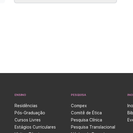
ENSINO
PESQUISA
IN
Residências
Compex
In
Pós-Graduação
Comitê de Ética
Bi
Cursos Livres
Pesquisa Clínica
Ev
Estágios Curriculares
Pesquisa Translacional