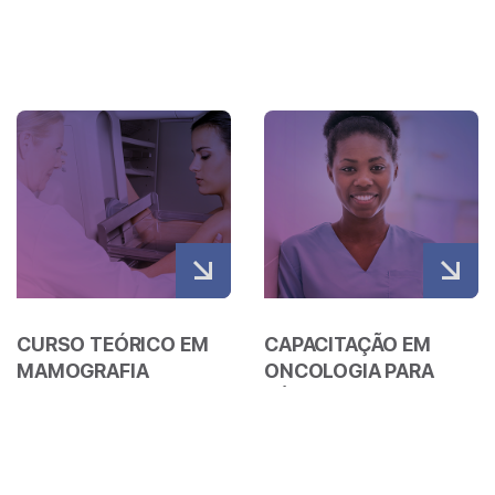
(FELLOWSHIP) EM
TÉCNICOS DE
PATOLOGIA
ENFERMAGEM 2022 –
ONCOLÓGICA DA LIGA
TURMA 1
– 2025
Veja mais
Veja mais
CURSO TEÓRICO EM
CAPACITAÇÃO EM
MAMOGRAFIA
ONCOLOGIA PARA
TÉCNICOS DE
ENFERMAGEM 2020.2