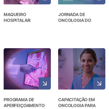
MAQUEIRO
JORNADA DE
HOSPITALAR:
ONCOLOGIA DO
QUALIDADE E
SERIDÓ 2026
EXCELÊNCIA NA
ASSISTÊNCIA
Veja mais
Veja mais
PROGRAMA DE
CAPACITAÇÃO EM
APERFEIÇOAMENTO
ONCOLOGIA PARA