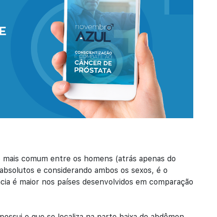
do mais comum entre os homens (atrás apenas do
absolutos e considerando ambos os sexos, é o
ncia é maior nos países desenvolvidos em comparação
ossui e que se localiza na parte baixa do abdômen.