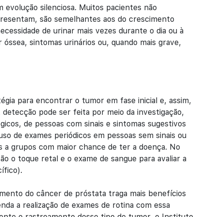
em evolução silenciosa. Muitos pacientes não
resentam, são semelhantes aos do crescimento
necessidade de urinar mais vezes durante o dia ou à
 óssea, sintomas urinários ou, quando mais grave,
gia para encontrar o tumor em fase inicial e, assim,
 detecção pode ser feita por meio da investigação,
lógicos, de pessoas com sinais e sintomas sugestivos
uso de exames periódicos em pessoas sem sinais ou
s a grupos com maior chance de ter a doença. No
ão o toque retal e o exame de sangue para avaliar a
fico).
amento do câncer de próstata traga mais benefícios
nda a realização de exames de rotina com essa
nte o rastreamento desse tipo de tumor, o Instituto