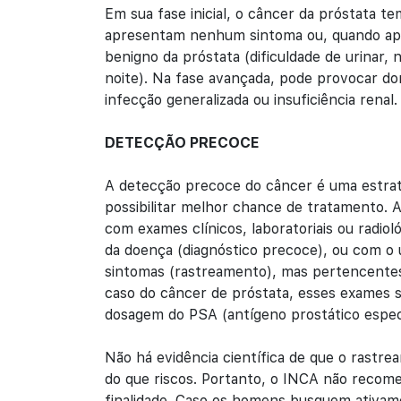
Em sua fase inicial, o câncer da próstata t
apresentam nenhum sintoma ou, quando ap
benigno da próstata (dificuldade de urinar, 
noite). Na fase avançada, pode provocar dor
infecção generalizada ou insuficiência renal.
DETECÇÃO PRECOCE
A detecção precoce do câncer é uma estraté
possibilitar melhor chance de tratamento. A
com exames clínicos, laboratoriais ou radio
da doença (diagnóstico precoce), ou com o 
sintomas (rastreamento), mas pertencente
caso do câncer de próstata, esses exames s
dosagem do PSA (antígeno prostático especí
Não há evidência científica de que o rastre
do que riscos. Portanto, o INCA não recome
finalidade. Caso os homens busquem ativame