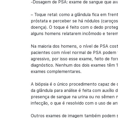
-Dosagem de PSA: exame de sangue que avali
– Toque retal: como a glândula fica em fren
próstata e perceber se há nódulos (caroços) 
doença). O toque é feito com o dedo protegid
alguns homens relatarem incômodo e terem 
Na maioria dos homens, o nível de PSA cos
pacientes com nível normal de PSA podem t
agressivo, por isso esse exame, feito de fo
diagnóstico. Nenhum dos dois exames têm 1
exames complementares.
A biópsia é o único procedimento capaz de 
da glândula para análise é feita com auxílio
presença de sangue na urina ou no sêmen no
infecção, o que é resolvido com o uso de ant
Outros exames de imagem também podem ser