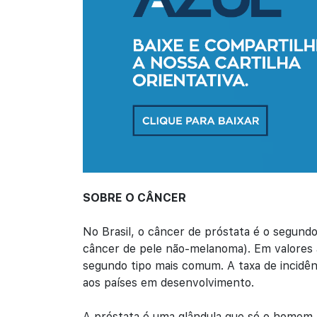
SOBRE O CÂNCER
No Brasil, o câncer de próstata é o segun
câncer de pele não-melanoma). Em valores 
segundo tipo mais comum. A taxa de incidê
aos países em desenvolvimento.
A próstata é uma glândula que só o homem p