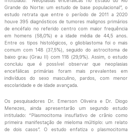
Intitulado: “Neoplasias encefálicas no Estado do Rio
Grande do Norte: um estudo de base populacional”, o
estudo retrata que entre o período de 2011 a 2020
houve 395 diagnósticos de tumores malignos primários
de encéfalo no referido centro com maior frequência
em homens (58,0%) e a idade média de 44,5 anos.
Entre os tipos histológicos, o glioblastoma foi o mais
comum com 148 (37,5%), seguido do astrocitoma de
baixo grau (Grau II) com 118 (29,9%). Assim, o estudo
concluiu que é possível observar que neoplasias
encefálicas primárias foram mais prevalentes em
indivíduos do sexo masculino, pardos, com menor
escolaridade e de idade avançada.
Os pesquisadores Dr. Emerson Oliveira e Dr. Diogo
Menezes, ainda apresentarão um segundo estudo
intitulado: “Plasmocitoma insuflativo de crânio como
primeira manifestação de mieloma múltiplo: um relato
de dois casos”. O estudo enfatiza o plasmocitoma