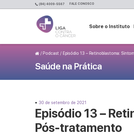
FALE CONOSCO
(84) 4009-5567
Sobre o Instituto
Página Inicial
/
Podcast
/
Episódio 13 – Retinoblastoma: Sinto
Saúde na Prática
•
30 de setembro de 2021
Episódio 13 – Ret
Pós-tratamento