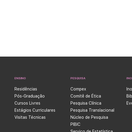
ENSINO
PESQUISA
IN
Residências
Compex
In
Pós-Graduação
Comitê de Ética
Bi
Cursos Livres
Pesquisa Clínica
Ev
Estágios Curriculares
Pesquisa Translacional
Visitas Técnicas
Núcleo de Pesquisa
PIBIC
Serviço de Estatística