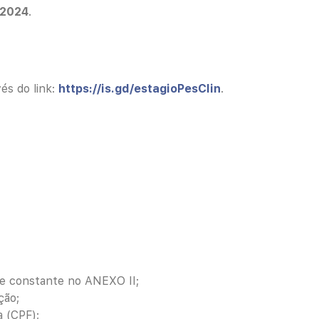
2024
.
vés do link:
https://is.gd/estagioPesClin
.
 e constante no ANEXO II;
ção;
a (CPF);