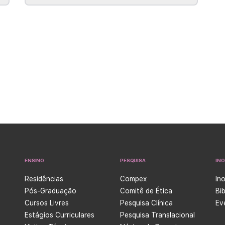
ENSINO
PESQUISA
IN
Residências
Compex
In
Pós-Graduação
Comitê de Ética
Bi
Cursos Livres
Pesquisa Clínica
Ev
Estágios Curriculares
Pesquisa Translacional