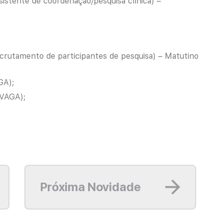
istente de coordenação/pesquisa clínica) –
crutamento de participantes de pesquisa) – Matutino
GA);
 VAGA);
Leia mais
Próxima Novidade