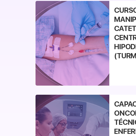
Veja mais
CURSO
MANIP
CATET
CENTR
HIPOD
(TURM
Veja mais
CAPAC
ONCO
TÉCNI
ENFER