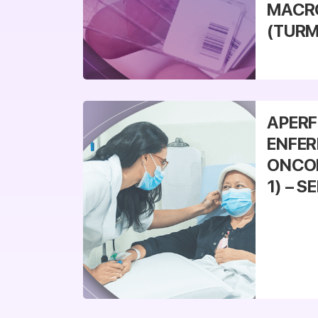
MACR
(TURM
Veja mais
APERF
ENFE
ONCO
1) – S