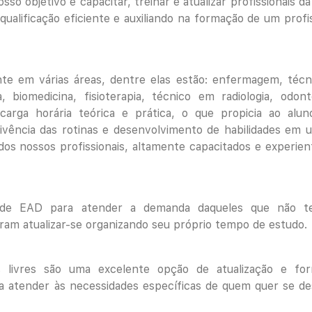
sso objetivo é capacitar, treinar e atualizar profissionais d
ualificação eficiente e auxiliando na formação de um profis
e em várias áreas, dentre elas estão: enfermagem, técn
 biomedicina, fisioterapia, técnico em radiologia, odonto
carga horária teórica e prática, o que propicia ao alu
ivência das rotinas e desenvolvimento de habilidades em 
os nossos profissionais, altamente capacitados e experien
ade EAD para atender a demanda daqueles que não t
eiram atualizar-se organizando seu próprio tempo de estudo.
 livres são uma excelente opção de atualização e fo
ra atender às necessidades específicas de quem quer se de