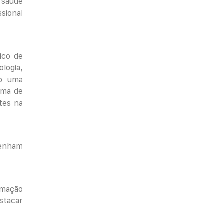
a saúde
sional
ico de
logia,
no uma
uma de
tes na
enham
rmação
stacar