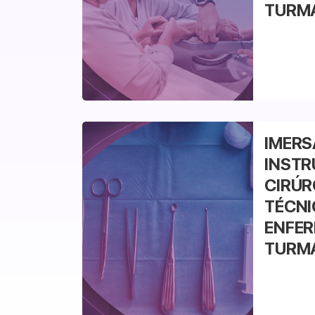
TURM
Veja mais
IMERS
INST
CIRÚR
TÉCNI
ENFER
TURM