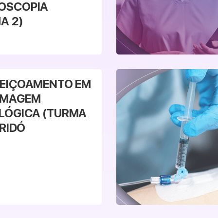
OSCOPIA
A 2)
Veja mais
EIÇOAMENTO EM
RMAGEM
LÓGICA (TURMA
ERIDÓ