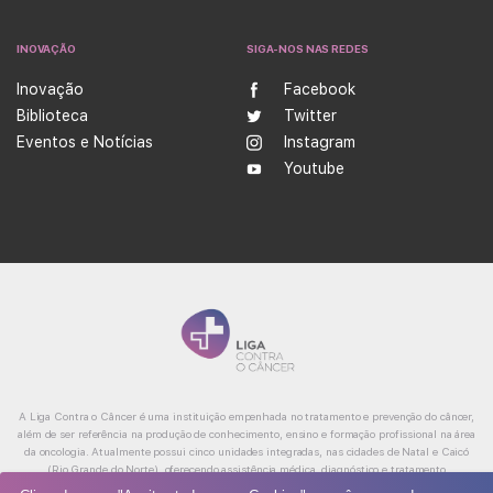
INOVAÇÃO
SIGA-NOS NAS REDES
Inovação
Facebook
Biblioteca
Twitter
Eventos e Notícias
Instagram
Youtube
A Liga Contra o Câncer é uma instituição empenhada no tratamento e prevenção do câncer,
além de ser referência na produção de conhecimento, ensino e formação profissional na área
da oncologia. Atualmente possui cinco unidades integradas, nas cidades de Natal e Caicó
(Rio Grande do Norte), oferecendo assistência médica, diagnóstico e tratamento
especializado, reabilitação e cuidados paliativos.