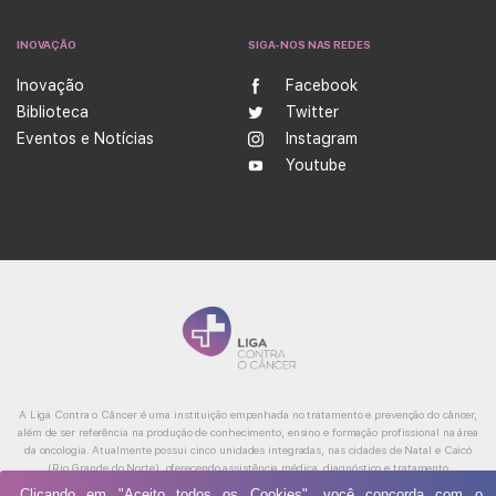
INOVAÇÃO
SIGA-NOS NAS REDES
Inovação
Facebook
Biblioteca
Twitter
Eventos e Notícias
Instagram
Youtube
A Liga Contra o Câncer é uma instituição empenhada no tratamento e prevenção do câncer,
além de ser referência na produção de conhecimento, ensino e formação profissional na área
da oncologia. Atualmente possui cinco unidades integradas, nas cidades de Natal e Caicó
(Rio Grande do Norte), oferecendo assistência médica, diagnóstico e tratamento
especializado, reabilitação e cuidados paliativos.
Clicando em "Aceito todos os Cookies", você concorda com o