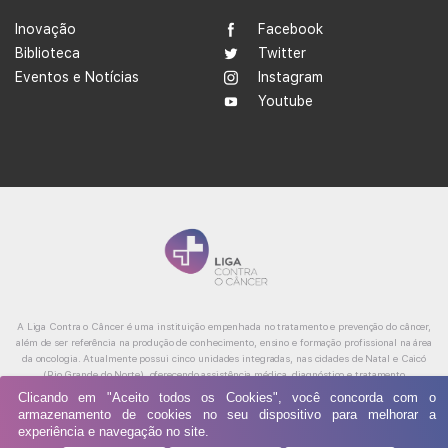
Inovação
Facebook
Biblioteca
Twitter
Eventos e Notícias
Instagram
Youtube
A Liga Contra o Câncer é uma instituição empenhada no tratamento e prevenção do câncer,
além de ser referência na produção de conhecimento, ensino e formação profissional na área
da oncologia. Atualmente possui cinco unidades integradas, nas cidades de Natal e Caicó
(Rio Grande do Norte), oferecendo assistência médica, diagnóstico e tratamento
especializado, reabilitação e cuidados paliativos.
Clicando em "Aceito todos os Cookies", você concorda com o
armazenamento de cookies no seu dispositivo para melhorar a
experiência e navegação no site.
© 2019 All rights reserved.
ponto criativo